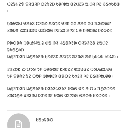
ᱦᱮᱨᱢᱮᱫ ᱫᱤᱯᱤᱞ ᱯᱮᱨᱮᱡ ᱠᱟᱸᱰᱟ ᱜᱮᱢᱮᱨ ᱟᱹᱰᱤ ᱞᱮ ᱡᱷᱩᱠᱚᱜ
᱾
ᱠᱟᱫᱟᱢ ᱫᱟᱨᱮ ᱯᱤᱭᱚ ᱪᱮᱬᱮ ᱫᱤᱱ ᱜᱮ ᱪᱟᱜ ᱮᱢ ᱯᱤᱭᱚᱭ?
ᱥᱟᱡᱽ ᱥᱟᱯᱲᱟᱣ ᱢᱟᱨᱟᱜ ᱞᱮᱠᱟ ᱟᱞᱮ ᱢᱟ ᱞᱤᱵᱚᱭ ᱞᱚᱵᱚᱭ ᱾
ᱞᱟᱛᱟᱨ ᱵᱟᱹᱭᱦᱟᱹᱲ ᱰᱟᱹᱰᱤ ᱡᱷᱟᱨᱱᱟ ᱛᱤᱨᱤᱭᱳ ᱥᱟᱰᱮ
ᱨᱩᱜᱷᱩᱴ
ᱡᱷᱤᱸᱡᱤᱴ ᱡᱷᱟᱨᱱᱟ ᱠᱚᱭᱮᱞ ᱪᱮᱬᱮ ᱟᱲᱟᱝ ᱟᱭ ᱠᱩᱦᱩ ᱠᱩᱦᱩ ᱾
ᱱᱤᱥᱚᱱ ᱥᱤᱛᱩᱝ ᱩᱞ ᱵᱟᱜᱟᱱ ᱱᱤᱥᱚᱱ ᱵᱟᱝᱜᱮ ᱵᱩᱡᱷᱟᱹᱣᱜ
ᱩᱞ ᱫᱟᱨᱮ ᱨᱮ ᱛᱚᱞ ᱵᱟᱵᱮᱨ ᱜᱟᱛᱮ ᱠᱩᱲᱤ ᱞᱮ ᱡᱷᱤᱞᱟᱹᱣᱜ ᱾
ᱡᱷᱤᱸᱡᱤᱴ ᱡᱷᱟᱨᱱᱟ ᱡᱤᱨᱤᱦᱤᱨᱤ ᱫᱟᱜ ᱫᱚ ᱟᱹᱛᱩ ᱯᱷᱮᱰᱚᱜ
ᱥᱟᱯᱷᱟ ᱨᱤᱲᱤᱢ ᱞᱤᱸᱜᱤᱱ ᱫᱟᱜ ᱧᱮᱞᱚᱜ ᱜᱟᱰᱟ ᱥᱚᱰᱚᱜ ᱾
ᱥᱟᱠᱨᱟᱛ