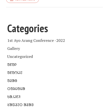
Categories
1st Ayo Arang Conference -2022
Gallery
Uncategorized
ᱚᱱᱚᱞ
ᱚᱱᱚᱬᱦᱮ
ᱚᱲᱟᱜ
ᱛᱚᱨᱡᱚᱢᱟ
ᱠᱟᱹᱦᱱᱤ
ᱥᱟᱯᱲᱮᱛ ᱟᱲᱟᱝ