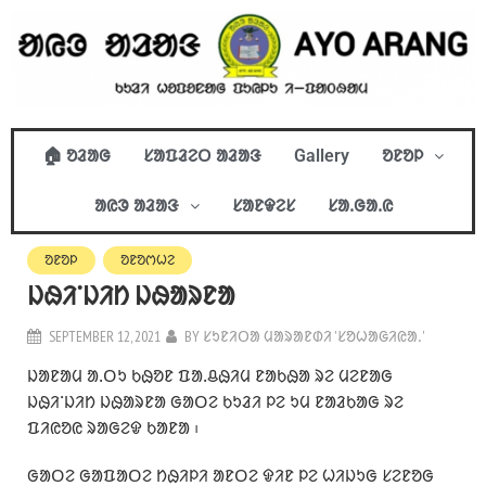
🏠 ᱚᱲᱟᱜ
ᱥᱟᱯᱲᱮᱛ ᱟᱲᱟᱝ
Gallery
ᱚᱱᱚᱞ
ᱟᱭᱳ ᱟᱲᱟᱝ
ᱥᱟᱱᱫᱮᱥ
ᱥᱟᱹᱜᱟᱹᱭ
ᱚᱱᱚᱞ
ᱚᱱᱚᱬᱦᱮ
ᱡᱷᱤᱸᱡᱤᱴ ᱡᱷᱟᱨᱱᱟ
SEPTEMBER 12, 2021
BY
ᱥᱩᱱᱤᱛᱟ ᱢᱟᱨᱟᱱᱰᱤ 'ᱥᱚᱦᱟᱜᱤᱭᱟᱹ'
ᱡᱟᱱᱟᱢ ᱟᱹᱛᱩ ᱠᱷᱚᱱ ᱯᱟᱹᱪᱷᱤᱢ ᱱᱟᱠᱷᱟ ᱨᱮ ᱢᱮᱱᱟᱜ
ᱡᱷᱤᱸᱡᱤᱴ ᱡᱷᱟᱨᱱᱟ ᱜᱟᱛᱮ ᱠᱩᱲᱤ ᱞᱮ ᱩᱢ ᱱᱟᱲᱠᱟᱜ ᱨᱮ
ᱯᱤᱭᱚᱭ ᱨᱟᱜᱮᱫ ᱠᱟᱱᱟ ᱾
ᱜᱟᱛᱮ ᱜᱟᱯᱟᱛᱮ ᱴᱷᱤᱞᱤ ᱟᱱᱛᱮ ᱫᱤᱱ ᱞᱮ ᱦᱤᱡᱩᱜ ᱥᱮᱱᱚᱜ