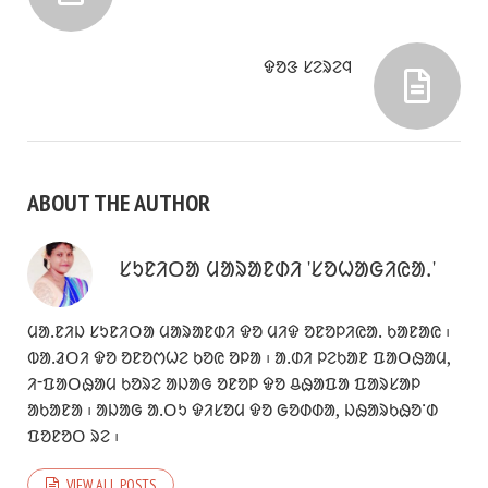
ᱫᱚᱝ ᱥᱮᱨᱮᱧ
ABOUT THE AUTHOR
ᱥᱩᱱᱤᱛᱟ ᱢᱟᱨᱟᱱᱰᱤ 'ᱥᱚᱦᱟᱜᱤᱭᱟᱹ'
ᱢᱟᱹᱱᱤᱡ ᱥᱩᱱᱤᱛᱟ ᱢᱟᱨᱟᱱᱰᱤ ᱫᱚ ᱢᱤᱫ ᱚᱱᱚᱞᱤᱭᱟᱹ ᱠᱟᱱᱟᱭ ᱾
ᱵᱟᱹᱲᱛᱤ ᱫᱚ ᱚᱱᱚᱬᱦᱮ ᱠᱚᱭ ᱚᱞᱟ ᱾ ᱟᱹᱰᱤ ᱞᱮᱠᱟᱱ ᱯᱟᱛᱷᱟᱢ,
ᱤᱼᱯᱟᱛᱷᱟᱢ ᱠᱚᱨᱮ ᱟᱡᱟᱜ ᱚᱱᱚᱞ ᱫᱚ ᱪᱷᱟᱯᱟ ᱯᱟᱨᱥᱟᱞ
ᱟᱠᱟᱱᱟ ᱾ ᱟᱡᱟᱜ ᱟᱹᱛᱩ ᱫᱤᱥᱚᱢ ᱫᱚ ᱜᱚᱰᱰᱟ, ᱡᱷᱟᱨᱠᱷᱚᱸᱰ
ᱯᱚᱱᱚᱛ ᱨᱮ ᱾
VIEW ALL POSTS